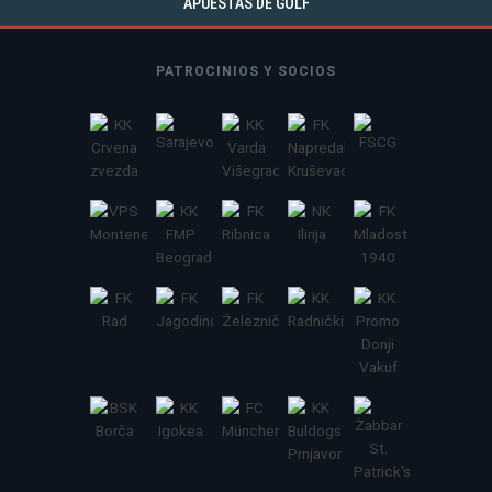
APUESTAS DE GOLF
PATROCINIOS Y SOCIOS