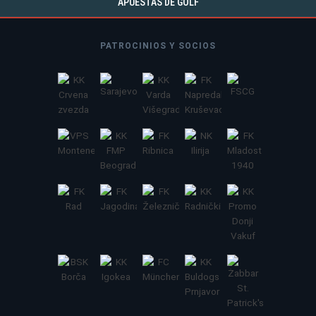
APUESTAS DE GOLF
PATROCINIOS Y SOCIOS