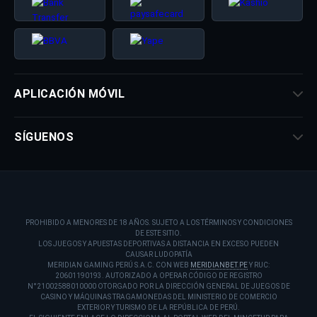
APLICACIÓN MÓVIL
SÍGUENOS
PROHIBIDO A MENORES DE 18 AÑOS. SUJETO A LOS TÉRMINOS Y CONDICIONES
DE ESTE SITIO.
LOS JUEGOS Y APUESTAS DEPORTIVAS A DISTANCIA EN EXCESO PUEDEN
CAUSAR LUDOPATÍA
MERIDIAN GAMING PERÚ S.A.C. CON WEB
MERIDIANBET.PE
Y RUC:
20601190193. AUTORIZADO A OPERAR CÓDIGO DE REGISTRO
N°21002588010000 OTORGADO POR LA DIRECCIÓN GENERAL DE JUEGOS DE
CASINO Y MÁQUINAS TRAGAMONEDAS DEL MINISTERIO DE COMERCIO
EXTERIOR Y TURISMO DE LA REPÚBLICA DE PERÚ.