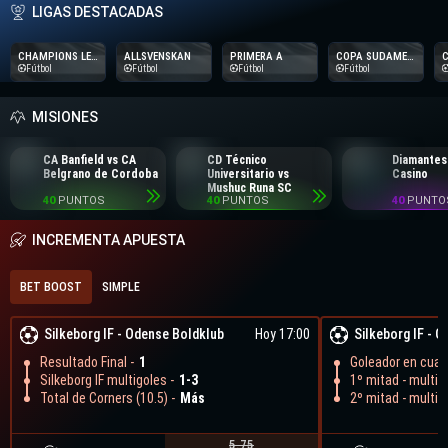
LIGAS DESTACADAS
CHAMPIONS LEAGUE
ALLSVENSKAN
PRIMERA A
COPA SUDAMERICANA
Fútbol
Fútbol
Fútbol
Fútbol
MISIONES
CA Banfield vs CA
CD Técnico
Diamantes
Belgrano de Cordoba
Universitario vs
Casino
Mushuc Runa SC
40
PUNTOS
40
PUNTOS
40
PUNTO
INCREMENTA APUESTA
BET BOOST
SIMPLE
Silkeborg IF
-
Odense Boldklub
Hoy 17:00
Silkeborg IF
-
O
Resultado Final -
1
Goleador en cual
Silkeborg IF multigoles -
1-3
1º mitad - multig
Total de Corners (10.5) -
Más
2º mitad - multig
5.75