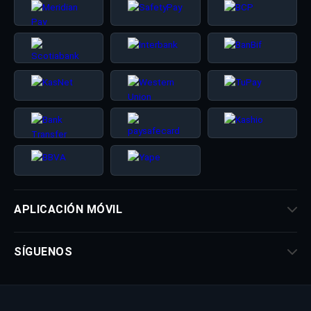
APLICACIÓN MÓVIL
SÍGUENOS