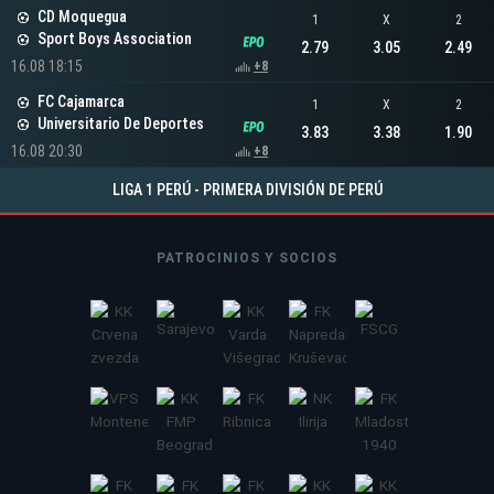
CD Moquegua
1
X
2
Sport Boys Association
2.79
3.05
2.49
16.08 18:15
+8
FC Cajamarca
1
X
2
Universitario De Deportes
3.83
3.38
1.90
16.08 20:30
+8
LIGA 1 PERÚ - PRIMERA DIVISIÓN DE PERÚ
PATROCINIOS Y SOCIOS