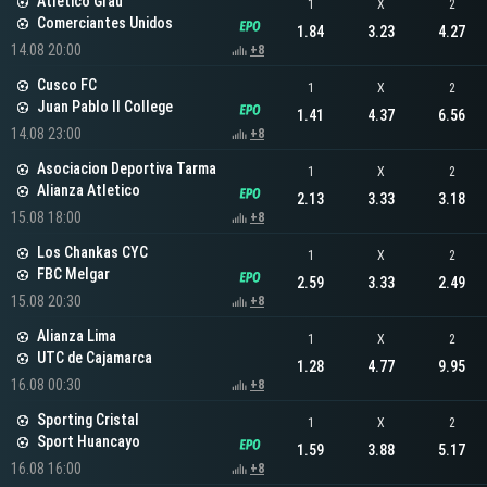
Atlético Grau
1
X
2
Comerciantes Unidos
1.84
3.23
4.27
14.08 20:00
+8
Cusco FC
1
X
2
Juan Pablo II College
1.41
4.37
6.56
14.08 23:00
+8
Asociacion Deportiva Tarma
1
X
2
Alianza Atletico
2.13
3.33
3.18
15.08 18:00
+8
Los Chankas CYC
1
X
2
FBC Melgar
2.59
3.33
2.49
15.08 20:30
+8
Alianza Lima
1
X
2
UTC de Cajamarca
1.28
4.77
9.95
16.08 00:30
+8
Sporting Cristal
1
X
2
Sport Huancayo
1.59
3.88
5.17
16.08 16:00
+8