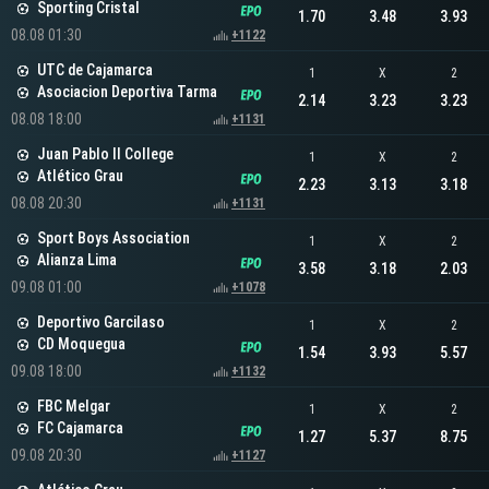
Sporting Cristal
1.70
3.48
3.93
08.08 01:30
+1122
UTC de Cajamarca
1
X
2
Asociacion Deportiva Tarma
2.14
3.23
3.23
08.08 18:00
+1131
Juan Pablo II College
1
X
2
Atlético Grau
2.23
3.13
3.18
08.08 20:30
+1131
Sport Boys Association
1
X
2
Alianza Lima
3.58
3.18
2.03
09.08 01:00
+1078
Deportivo Garcilaso
1
X
2
CD Moquegua
1.54
3.93
5.57
09.08 18:00
+1132
FBC Melgar
1
X
2
FC Cajamarca
1.27
5.37
8.75
09.08 20:30
+1127