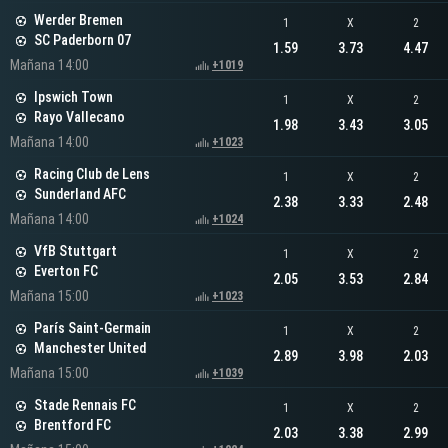
Werder Bremen
1
X
2
SC Paderborn 07
1.59
3.73
4.47
Mañana 14:00
+1019
Ipswich Town
1
X
2
Rayo Vallecano
1.98
3.43
3.05
Mañana 14:00
+1023
Racing Club de Lens
1
X
2
Sunderland AFC
2.38
3.33
2.48
Mañana 14:00
+1024
VfB Stuttgart
1
X
2
Everton FC
2.05
3.53
2.84
Mañana 15:00
+1023
París Saint-Germain
1
X
2
Manchester United
2.89
3.98
2.03
Mañana 15:00
+1039
Stade Rennais FC
1
X
2
Brentford FC
2.03
3.38
2.99