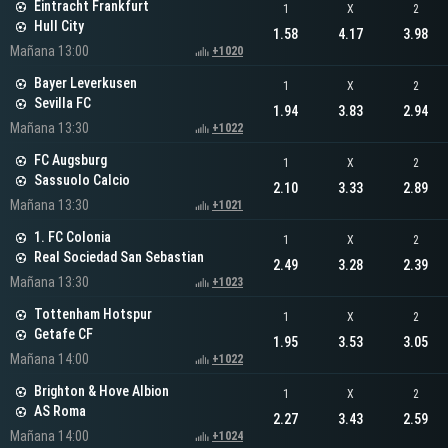
Eintracht Frankfurt
1
X
2
Hull City
1.58
4.17
3.98
Mañana 13:00
+1020
Bayer Leverkusen
1
X
2
Sevilla FC
1.94
3.83
2.94
Mañana 13:30
+1022
FC Augsburg
1
X
2
Sassuolo Calcio
2.10
3.33
2.89
Mañana 13:30
+1021
1. FC Colonia
1
X
2
Real Sociedad San Sebastian
2.49
3.28
2.39
Mañana 13:30
+1023
Tottenham Hotspur
1
X
2
Getafe CF
1.95
3.53
3.05
Mañana 14:00
+1022
Brighton & Hove Albion
1
X
2
AS Roma
2.27
3.43
2.59
Mañana 14:00
+1024