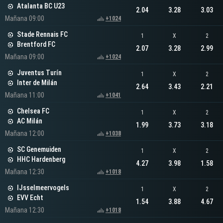
Atalanta BC U23
2.04
3.28
3.03
Mañana 09:00
+1024
Stade Rennais FC
1
X
2
Brentford FC
2.07
3.28
2.99
Mañana 09:00
+1024
Juventus Turín
1
X
2
Inter de Milán
2.64
3.43
2.21
Mañana 11:00
+1041
Chelsea FC
1
X
2
AC Milán
1.99
3.73
3.18
Mañana 12:00
+1038
SC Genemuiden
1
X
2
HHC Hardenberg
4.27
3.98
1.58
Mañana 12:30
+1018
IJsselmeervogels
1
X
2
EVV Echt
1.54
3.88
4.67
Mañana 12:30
+1018