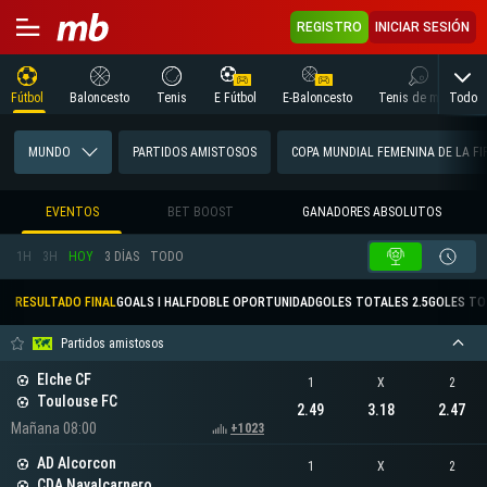
REGISTRO
INICIAR SESIÓN
Todo
Fútbol
Baloncesto
Tenis
E Fútbol
E-Baloncesto
Tenis de mesa
MUNDO
PARTIDOS AMISTOSOS
COPA MUNDIAL FEMENINA DE LA FI
EVENTOS
BET BOOST
GANADORES ABSOLUTOS
1H
3H
HOY
3 DÍAS
TODO
RESULTADO FINAL
GOALS I HALF
DOBLE OPORTUNIDAD
GOLES TOTALES 2.5
GOLES TO
Partidos amistosos
Elche CF
1
X
2
Toulouse FC
2.49
3.18
2.47
Mañana 08:00
+1023
AD Alcorcon
1
X
2
CDA Navalcarnero