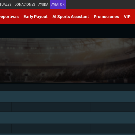
RTUALES
DONACIONES
AYUDA
AVIATOR
eportivas
Early Payout
AI Sports Assistant
Promociones
VIP