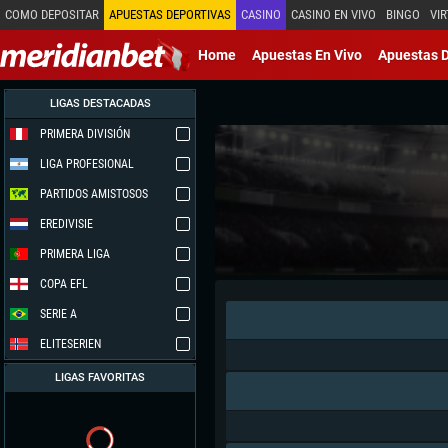
COMO DEPOSITAR
APUESTAS DEPORTIVAS
CASINO
CASINO EN VIVO
BINGO
VI
Home
Apuestas En Vivo
Apuestas D
LIGAS DESTACADAS
PRIMERA DIVISIÓN
LIGA PROFESIONAL
PARTIDOS AMISTOSOS
EREDIVISIE
PRIMERA LIGA
COPA EFL
SERIE A
ELITESERIEN
LIGAS FAVORITAS