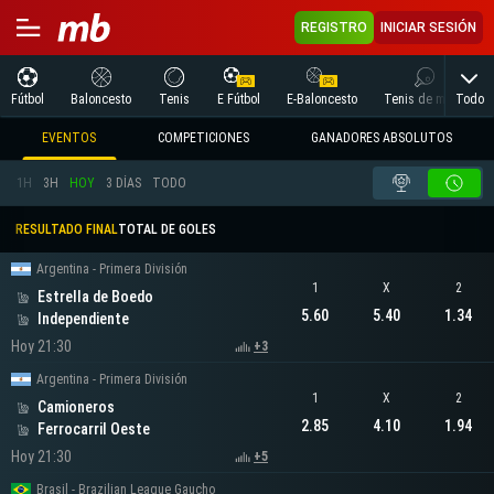
REGISTRO
INICIAR SESIÓN
Todo
Fútbol
Baloncesto
Tenis
E Fútbol
E-Baloncesto
Tenis de mesa
EVENTOS
COMPETICIONES
GANADORES ABSOLUTOS
1H
3H
HOY
3 DÍAS
TODO
RESULTADO FINAL
TOTAL DE GOLES
Argentina - Primera División
1
X
2
Estrella de Boedo
5.60
5.40
1.34
Independiente
Hoy 21:30
+3
Argentina - Primera División
1
X
2
Camioneros
2.85
4.10
1.94
Ferrocarril Oeste
Hoy 21:30
+5
Brasil - Brazilian League Gaucho