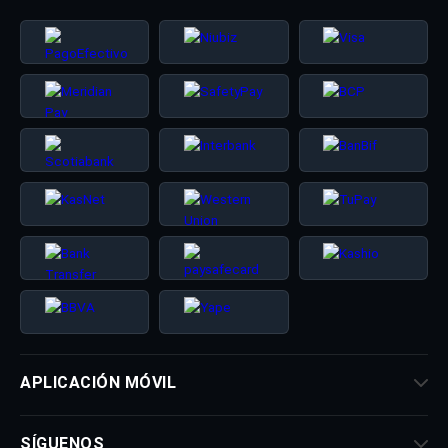
APLICACIÓN MÓVIL
SÍGUENOS