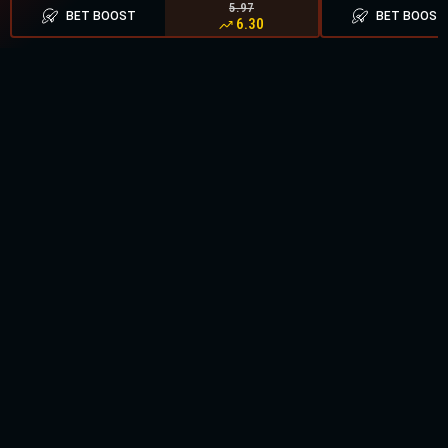
5.97
BET BOOST
BET BOOST
6.30