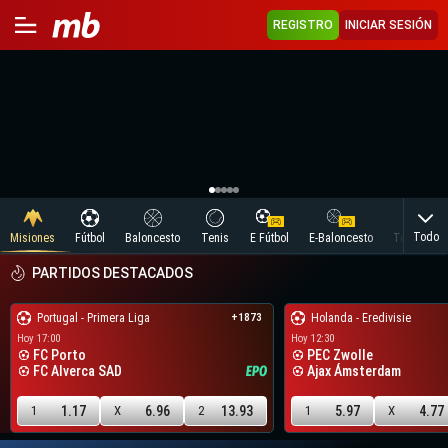
REGISTRO
INICIAR SESIÓN
Todo
Misiones
Fútbol
Baloncesto
Tenis
E Fútbol
E-Baloncesto
Tenis de 
PARTIDOS DESTACADOS
Portugal - Primera Liga
Holanda - Eredivisie
+1873
Hoy 17:00
Hoy 12:30
FC Porto
PEC Zwolle
FC Alverca SAD
Ajax Ámsterdam
1.17
6.96
13.93
5.97
4.77
1
X
2
1
X