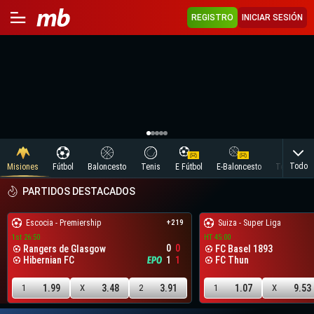
REGISTRO
INICIAR SESIÓN
Todo
Misiones
Fútbol
Baloncesto
Tenis
E Fútbol
E-Baloncesto
Tenis de 
PARTIDOS DESTACADOS
Escocia - Premiership
Suiza - Super Liga
+219
1st
26:50
HT
45:00
0
0
Rangers de Glasgow
FC Basel 1893
Hibernian FC
1
1
FC Thun
1.99
3.48
3.91
1.07
9.53
1
X
2
1
X