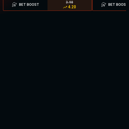
3.98
BET BOOST
BET BOOST
4.20