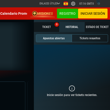
ENLACES ÚTILES
07:16 GMT0
Calendario Promo
MISIONES
REGISTRO
INICIAR SESIÓN
TICKET
HISTORIAL
ESTADO DE TICKET
Apuestas abiertas
Tickets resueltos
Inicie sesión para ver tickets recientes.