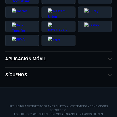
APLICACIÓN MÓVIL
SÍGUENOS
PROHIBIDO A MENORES DE 18 AÑOS. SUJETO A LOS TÉRMINOS Y CONDICIONES
DE ESTE SITIO.
LOS JUEGOS Y APUESTAS DEPORTIVAS A DISTANCIA EN EXCESO PUEDEN