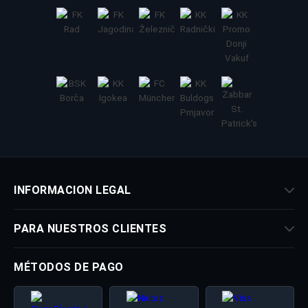
INFORMACION LEGAL
PARA NUESTROS CLIENTES
MÉTODOS DE PAGO