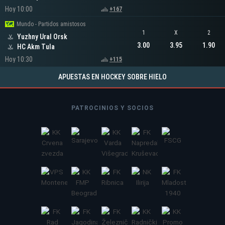
Hoy 10:00
+167
Mundo - Partidos amistosos
1
X
2
Yuzhny Ural Orsk
3.00
3.95
1.90
HC Akm Tula
Hoy 10:30
+115
APUESTAS EN HOCKEY SOBRE HIELO
PATROCINIOS Y SOCIOS