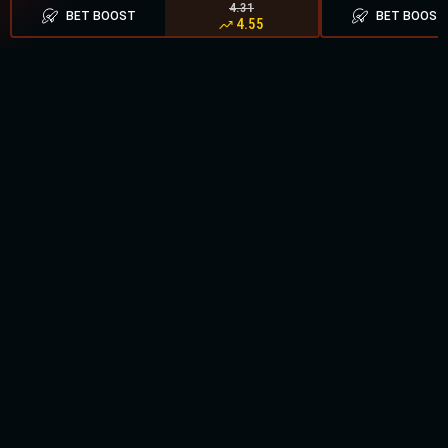
4.31
BET BOOST
BET BOOST
4.55