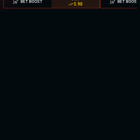
BET BOOST
BET BOOST
5.90