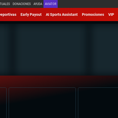
RTUALES
DONACIONES
AYUDA
AVIATOR
eportivas
Early Payout
AI Sports Assistant
Promociones
VIP