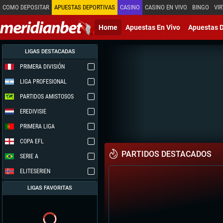
COMO DEPOSITAR
APUESTAS DEPORTIVAS
CASINO
CASINO EN VIVO
BINGO
VI
Home
Apuestas En Vivo
Apuestas D
LIGAS DESTACADAS
PRIMERA DIVISIÓN
LIGA PROFESIONAL
PARTIDOS AMISTOSOS
EREDIVISIE
PRIMERA LIGA
COPA EFL
PARTIDOS DESTACADOS
SERIE A
ELITESERIEN
LIGAS FAVORITAS