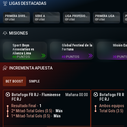
LIGAS DESTACADAS
PRIMERA DIVISIÓN
SERIE A
LIGA PROFESIONAL
PRIMERA LIGA
Fútbol
Fútbol
Fútbol
Fútbol
MISIONES
Sport Boys
Global Festival de la
Misión E
Association vs
Fortuna
Alianza Lima
40
PUNTOS
40
PUNTOS
30
PUNT
INCREMENTA APUESTA
BET BOOST
SIMPLE
Botafogo FR RJ
-
Fluminense
Mañana 00:00
Botafogo FR RJ
FC RJ
FC RJ
Resultado Final -
1
Ambos equipos m
2º Mitad-Total Goles (0.5) -
Más
Total Gols (3.5) -
1º Mitad-Total Gols (0.5) -
Más