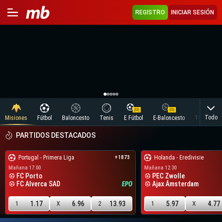
REGISTRO
INICIAR SESIÓN
Todo
Misiones
Fútbol
Baloncesto
Tenis
E Fútbol
E-Baloncesto
Tenis de 
PARTIDOS DESTACADOS
Portugal - Primera Liga
Holanda - Eredivisie
+1873
Mañana 17:00
Mañana 12:30
FC Porto
PEC Zwolle
FC Alverca SAD
Ajax Ámsterdam
1.17
6.96
13.93
5.97
4.77
1
X
2
1
X