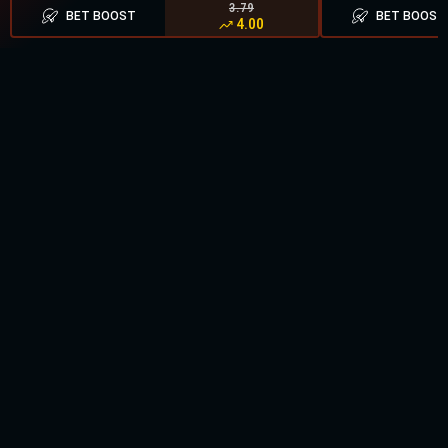
3.79
BET BOOST
BET BOOST
4.00