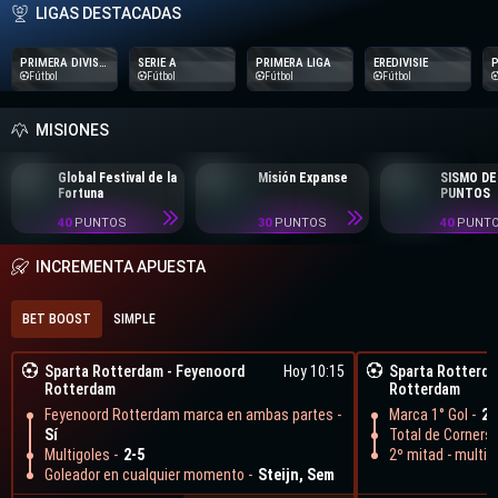
LIGAS DESTACADAS
PRIMERA DIVISIÓN
SERIE A
PRIMERA LIGA
EREDIVISIE
Fútbol
Fútbol
Fútbol
Fútbol
MISIONES
Global Festival de la
Misión Expanse
SISMO DE
Fortuna
PUNTOS
40
PUNTOS
30
PUNTOS
40
PUNT
INCREMENTA APUESTA
BET BOOST
SIMPLE
Sparta Rotterdam
-
Feyenoord
Hoy 10:15
Sparta Rotterd
Rotterdam
Rotterdam
Feyenoord Rotterdam marca en ambas partes -
Marca 1° Gol -
2
Sí
Total de Corners (
Multigoles -
2-5
2º mitad - multig
Goleador en cualquier momento -
Steijn, Sem