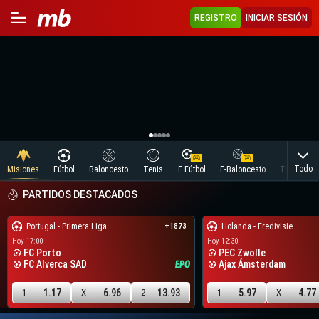
REGISTRO
INICIAR SESIÓN
Todo
Misiones
Fútbol
Baloncesto
Tenis
E Fútbol
E-Baloncesto
Tenis de 
PARTIDOS DESTACADOS
Portugal - Primera Liga
Holanda - Eredivisie
+1873
Hoy 17:00
Hoy 12:30
FC Porto
PEC Zwolle
FC Alverca SAD
Ajax Ámsterdam
1.17
6.96
13.93
5.97
4.77
1
X
2
1
X