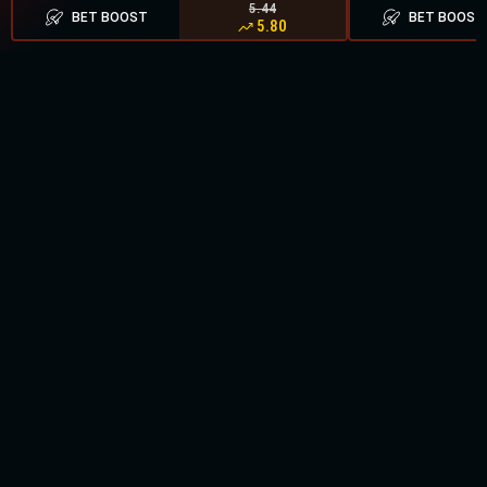
5.44
BET BOOST
BET BOOST
5.80