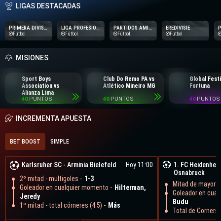
LIGAS DESTACADAS
PRIMERA DIVISIÓN
LIGA PROFESIONAL
PARTIDOS AMISTOSOS
EREDIVISIE
P
Fútbol
Fútbol
Fútbol
Fútbol
MISIONES
Sport Boys
Club Do Remo PA vs
Global Festi
Association vs
Atlético Mineiro MG
Fortuna
Alianza Lima
40
PUNTOS
40
PUNTOS
40
PUNTOS
INCREMENTA APUESTA
BET BOOST
SIMPLE
Karlsruher SC
-
Arminia Bielefeld
Hoy 11:00
1. FC Heidenhei
Osnabruck
2º mitad - multigoles -
1-3
Mitad de mayor m
Goleador en cualquier momento -
Hilterman,
Goleador en cual
Jeredy
Budu
1º mitad - total córneres (4.5) -
Más
Total de Corners (