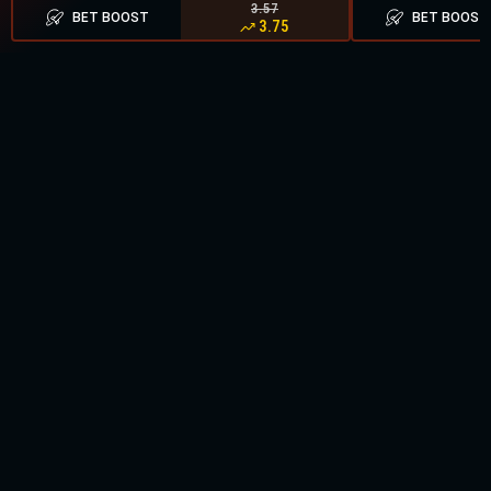
3.57
BET BOOST
BET BOOST
3.75