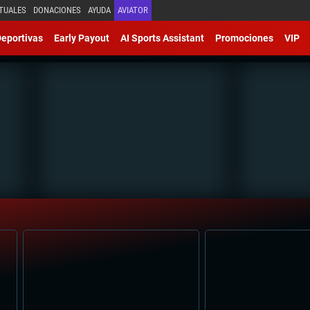
RTUALES
DONACIONES
AYUDA
AVIATOR
eportivas
Early Payout
AI Sports Assistant
Promociones
VIP