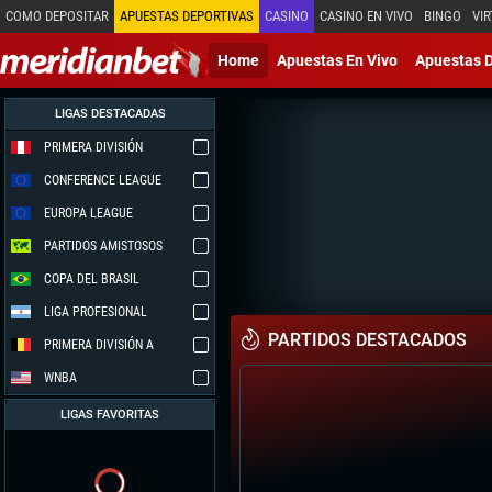
COMO DEPOSITAR
APUESTAS DEPORTIVAS
CASINO
CASINO EN VIVO
BINGO
VI
Home
Apuestas En Vivo
Apuestas D
LIGAS DESTACADAS
PRIMERA DIVISIÓN
CONFERENCE LEAGUE
EUROPA LEAGUE
PARTIDOS AMISTOSOS
COPA DEL BRASIL
LIGA PROFESIONAL
PARTIDOS DESTACADOS
PRIMERA DIVISIÓN A
WNBA
LIGAS FAVORITAS