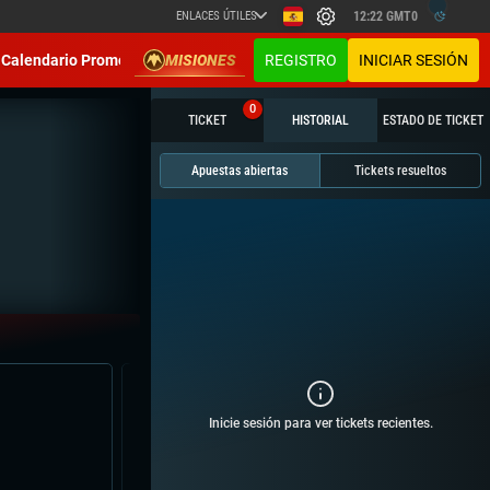
ENLACES ÚTILES
12:22 GMT0
Calendario Promo
MISIONES
REGISTRO
INICIAR SESIÓN
TICKET
HISTORIAL
ESTADO DE TICKET
Apuestas abiertas
Tickets resueltos
Inicie sesión para ver tickets recientes.