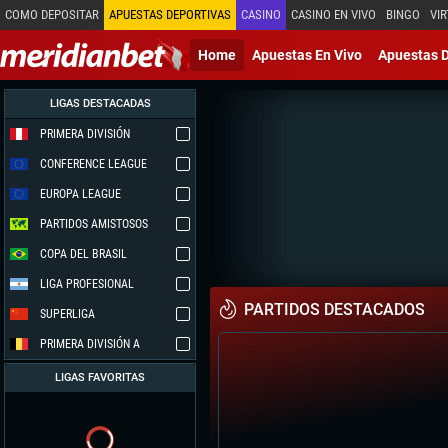
COMO DEPOSITAR
APUESTAS DEPORTIVAS
CASINO
CASINO EN VIVO
BINGO
VI
Home
Apuestas En Vivo
Apuestas D
LIGAS DESTACADAS
PRIMERA DIVISIÓN
CONFERENCE LEAGUE
EUROPA LEAGUE
PARTIDOS AMISTOSOS
COPA DEL BRASIL
LIGA PROFESIONAL
PARTIDOS DESTACADOS
SUPERLIGA
PRIMERA DIVISIÓN A
LIGAS FAVORITAS