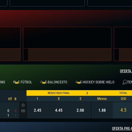
OFERTA 
ENIS
E FÚTBOL
E-BALONCESTO
E-HOCKEY SOBRE HIELO
TE
RESULTADO FINAL
TOTAL
1
X
2
Menos
O/U
HT
R
4.5
2.45
4.45
2.08
1.88
0
0
1
1
OFERTA PRE-