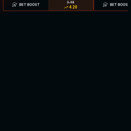
3.98
BET BOOST
BET BOOST
4.20