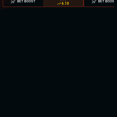
BET BOOST
BET BOOST
6.10