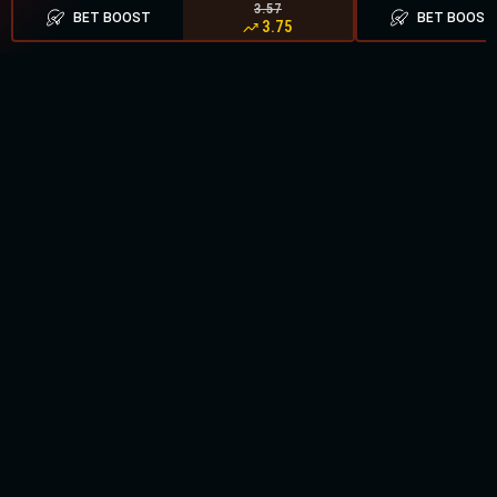
3.57
BET BOOST
BET BOOST
3.75