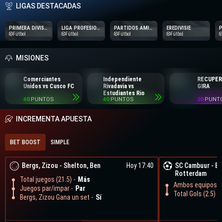
LIGAS DESTACADAS
PRIMERA DIVISIÓN
LIGA PROFESIONAL
PARTIDOS AMISTOSOS
EREDIVISIE
Fútbol
Fútbol
Fútbol
Fútbol
MISIONES
Comerciantes
Independiente
RECUPER
Unidos vs Cusco FC
Rivadavia vs
GIRA
Estudiantes Rio
40
PUNTOS
40
PUNTOS
20
PUNT
INCREMENTA APUESTA
BET BOOST
SIMPLE
Bergs, Zizou
-
Shelton, Ben
Hoy 17:40
SC Cambuur
-
Ex
Rotterdam
Total juegos (21.5) -
Más
Ambos equipos m
Juegos par/impar -
Par
Total Gols (2.5) -
Bergs, Zizou Gana un set -
Sí