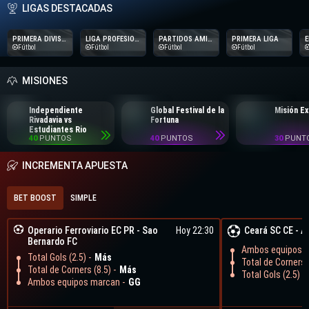
LIGAS DESTACADAS
PRIMERA DIVISIÓN
LIGA PROFESIONAL
PARTIDOS AMISTOSOS
PRIMERA LIGA
E
Fútbol
Fútbol
Fútbol
Fútbol
MISIONES
Independiente
Global Festival de la
Misión E
Rivadavia vs
Fortuna
Estudiantes Rio
40
PUNTOS
40
PUNTOS
30
PUNT
INCREMENTA APUESTA
BET BOOST
SIMPLE
Operario Ferroviario EC PR
-
Sao
Hoy 22:30
Ceará SC CE
-
A
Bernardo FC
Ambos equipos m
Total Gols (2.5) -
Más
Total de Corners (
Total de Corners (8.5) -
Más
Total Gols (2.5) -
Ambos equipos marcan -
GG