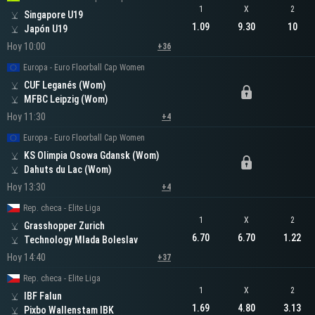
1
X
2
Singapore U19
1.09
9.30
10
Japón U19
Hoy 10:00
+36
Europa - Euro Floorball Cap Women
CUF Leganés (Wom)
MFBC Leipzig (Wom)
Hoy 11:30
+4
Europa - Euro Floorball Cap Women
KS Olimpia Osowa Gdansk (Wom)
Dahuts du Lac (Wom)
Hoy 13:30
+4
Rep. checa - Elite Liga
1
X
2
Grasshopper Zurich
6.70
6.70
1.22
Technology Mlada Boleslav
Hoy 14:40
+37
Rep. checa - Elite Liga
1
X
2
IBF Falun
1.69
4.80
3.13
Pixbo Wallenstam IBK