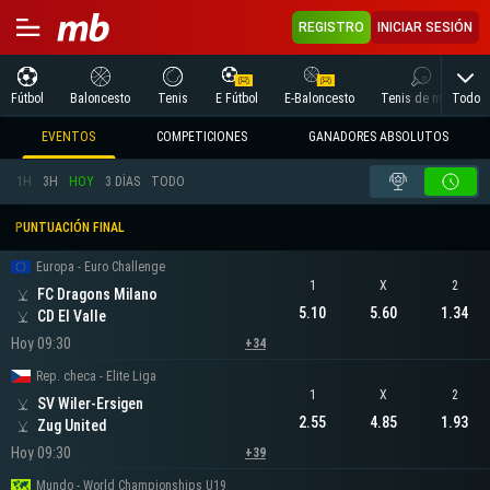
REGISTRO
INICIAR SESIÓN
Todo
Fútbol
Baloncesto
Tenis
E Fútbol
E-Baloncesto
Tenis de mesa
EVENTOS
COMPETICIONES
GANADORES ABSOLUTOS
1H
3H
HOY
3 DÍAS
TODO
PUNTUACIÓN FINAL
Europa - Euro Challenge
1
X
2
FC Dragons Milano
5.10
5.60
1.34
CD El Valle
Hoy 09:30
+34
Rep. checa - Elite Liga
1
X
2
SV Wiler-Ersigen
2.55
4.85
1.93
Zug United
Hoy 09:30
+39
Mundo - World Championships U19