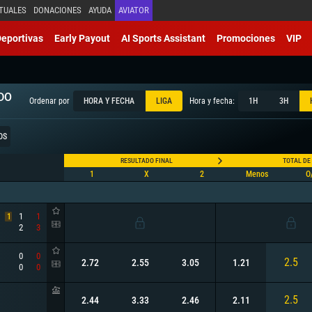
RTUALES
DONACIONES
AYUDA
AVIATOR
eportivas
Early Payout
AI Sports Assistant
Promociones
VIP
DO
Ordenar por
HORA Y FECHA
LIGA
Hora y fecha:
1H
3H
OS
RESULTADO FINAL
TOTAL DE 
1
X
2
Menos
O
1
1
2
3
0
0
2.5
2.72
2.55
3.05
1.21
0
0
2.5
2.44
3.33
2.46
2.11