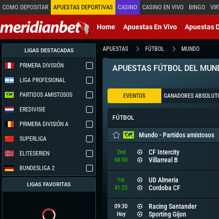
COMO DEPOSITAR
APUESTAS DEPORTIVAS
CASINO
CASINO EN VIVO
BINGO
VI
Home
Apuestas En Vivo
Apuestas D
APUESTAS
FÚTBOL
MUNDO
LIGAS DESTACADAS
PRIMERA DIVISIÓN
APUESTAS FÚTBOL DEL MUN
LIGA PROFESIONAL
PARTIDOS AMISTOSOS
EVENTOS
GANADORES ABSOLUT
EREDIVISIE
FÚTBOL
PRIMERA DIVISIÓN A
Mundo - Partidos amistosos
SUPERLIGA
CF Intercity
2nd
ELITESERIEN
Villarreal B
68:00
BUNDESLIGA 2
UD Almeria
1st
LIGAS FAVORITAS
Cordoba CF
41:25
Racing Santander
09:30
Sporting Gijon
Hoy