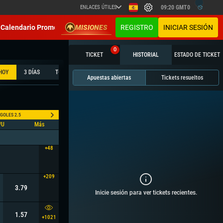
ENLACES ÚTILES
09:20 GMT0
Calendario Promo
MISIONES
REGISTRO
INICIAR SESIÓN
TICKET
HISTORIAL
ESTADO DE TICKET
HOY
3 DÍAS
TODO
Apuestas abiertas
Tickets resueltos
GOLES 2.5
/U
Más
+48
+209
3.79
Inicie sesión para ver tickets recientes.
1.57
+1021