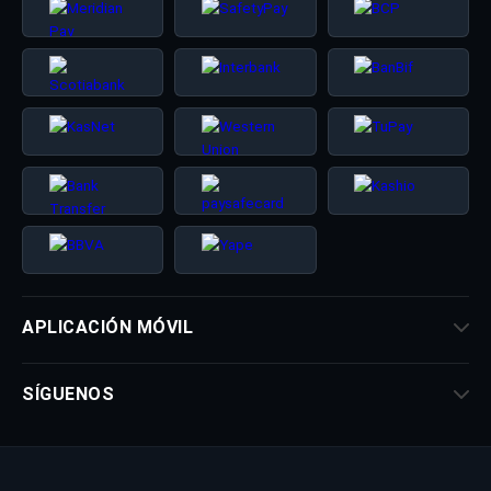
APLICACIÓN MÓVIL
SÍGUENOS