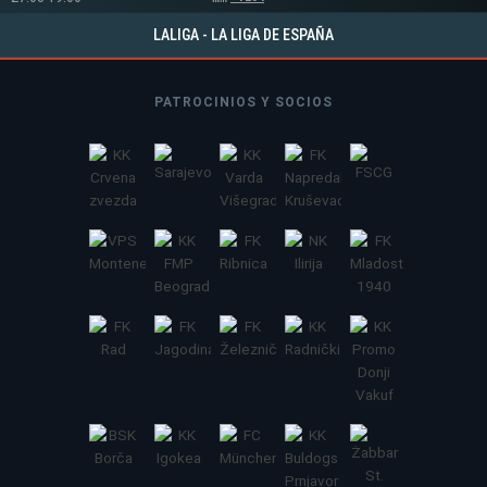
LALIGA - LA LIGA DE ESPAÑA
PATROCINIOS Y SOCIOS