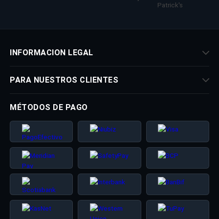
INFORMACION LEGAL
PARA NUESTROS CLIENTES
MÉTODOS DE PAGO