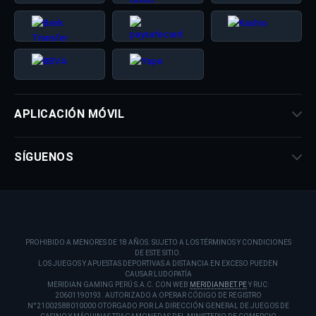
APLICACIÓN MÓVIL
SÍGUENOS
PROHIBIDO A MENORES DE 18 AÑOS. SUJETO A LOS TÉRMINOS Y CONDICIONES
DE ESTE SITIO.
LOS JUEGOS Y APUESTAS DEPORTIVAS A DISTANCIA EN EXCESO PUEDEN
CAUSAR LUDOPATÍA
MERIDIAN GAMING PERÚ S.A.C. CON WEB
MERIDIANBET.PE
Y RUC:
20601190193. AUTORIZADO A OPERAR CÓDIGO DE REGISTRO
N°21002588010000 OTORGADO POR LA DIRECCIÓN GENERAL DE JUEGOS DE