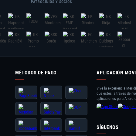
PATROCINIOS Y SOCIOS
MÉTODOS DE PAGO
APLICACIÓN MÓVI
Vive la experiencia Meri
que estés, a través de nue
aplicaciones para Android
SÍGUENOS