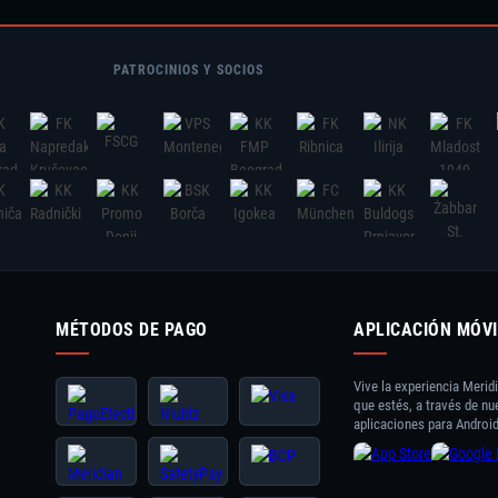
PATROCINIOS Y SOCIOS
MÉTODOS DE PAGO
APLICACIÓN MÓVI
Vive la experiencia Meri
que estés, a través de nue
aplicaciones para Android