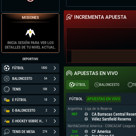
INCREMENTA APUESTA
MISIONES
INICIA SESIÓN PARA VER LOS
DETALLES DE TU NIVEL ACTUAL.
DEPORTIVO
FÚTBOL
1800
APUESTAS EN VIVO
BALONCESTO
54
FÚTBOL
BALONCESTO
T
TENIS
188
FÚTBOL
APUESTAS EN VIVO
E FÚTBOL
18
Argentina - Liga de la Reserva
E-BALONCESTO
2
CA Barracas Central Rese
NSY
Vélez Sarsfield Reserva
E-HOCKEY SOBRE HIELO
1
CF America
2nd
TENIS DE MESA
274