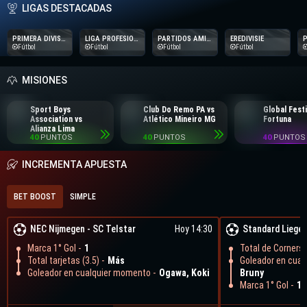
LIGAS DESTACADAS
PRIMERA DIVISIÓN
LIGA PROFESIONAL
PARTIDOS AMISTOSOS
EREDIVISIE
P
Fútbol
Fútbol
Fútbol
Fútbol
MISIONES
Sport Boys
Club Do Remo PA vs
Global Festi
Association vs
Atlético Mineiro MG
Fortuna
Alianza Lima
40
PUNTOS
40
PUNTOS
40
PUNTOS
INCREMENTA APUESTA
BET BOOST
SIMPLE
NEC Nijmegen
-
SC Telstar
Hoy 14:30
Standard Liege
Marca 1° Gol -
1
Total de Corners (
Total tarjetas (3.5) -
Más
Goleador en cual
Goleador en cualquier momento -
Ogawa, Koki
Bruny
Marca 1° Gol -
1