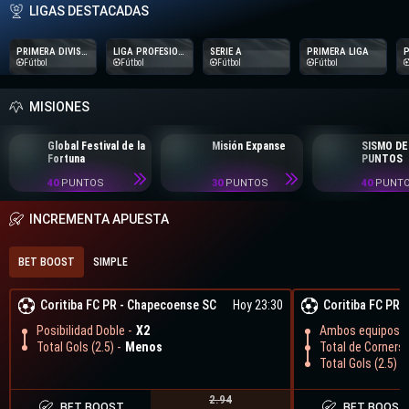
LIGAS DESTACADAS
PRIMERA DIVISIÓN
LIGA PROFESIONAL
SERIE A
PRIMERA LIGA
P
Fútbol
Fútbol
Fútbol
Fútbol
MISIONES
Global Festival de la
Misión Expanse
SISMO DE
Fortuna
PUNTOS
40
PUNTOS
30
PUNTOS
40
PUNT
INCREMENTA APUESTA
BET BOOST
SIMPLE
Coritiba FC PR
-
Chapecoense SC
Hoy 23:30
Coritiba FC PR
Posibilidad Doble -
X2
Ambos equipos m
Total Gols (2.5) -
Menos
Total de Corners (
Total Gols (2.5) -
2.94
BET BOOST
BET BOOST