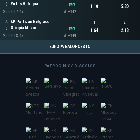
Virtus Bologna
1.10
5.80
25.09 17:45
+147
KK Partizan Belgrado
1
2
Olimpia Milano
1.64
2.13
25.09 18:45
+149
EUROPA BALONCESTO
PATROCINIOS Y SOCIOS