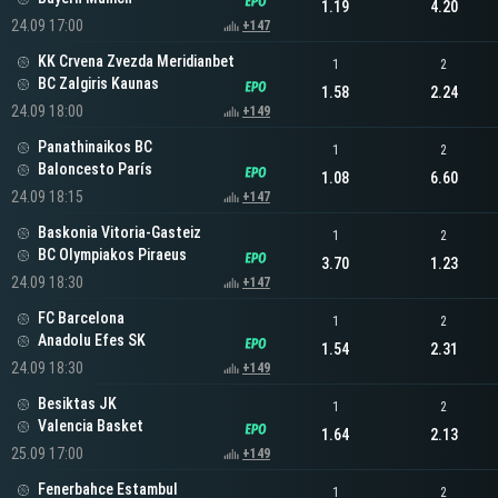
1.19
4.20
24.09 17:00
+147
KK Crvena Zvezda Meridianbet
1
2
BC Zalgiris Kaunas
1.58
2.24
24.09 18:00
+149
Panathinaikos BC
1
2
Baloncesto París
1.08
6.60
24.09 18:15
+147
Baskonia Vitoria-Gasteiz
1
2
BC Olympiakos Piraeus
3.70
1.23
24.09 18:30
+147
FC Barcelona
1
2
Anadolu Efes SK
1.54
2.31
24.09 18:30
+149
Besiktas JK
1
2
Valencia Basket
1.64
2.13
25.09 17:00
+149
Fenerbahce Estambul
1
2