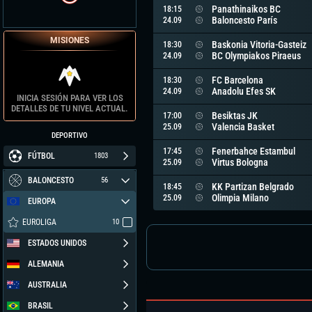
Panathinaikos BC
18:15
Baloncesto París
24.09
MISIONES
Baskonia Vitoria-Gasteiz
18:30
BC Olympiakos Piraeus
24.09
FC Barcelona
18:30
Anadolu Efes SK
24.09
INICIA SESIÓN PARA VER LOS
DETALLES DE TU NIVEL ACTUAL.
Besiktas JK
17:00
Valencia Basket
25.09
DEPORTIVO
Fenerbahce Estambul
17:45
FÚTBOL
1803
Virtus Bologna
25.09
BALONCESTO
56
KK Partizan Belgrado
18:45
Olimpia Milano
25.09
EUROPA
EUROLIGA
10
ESTADOS UNIDOS
ALEMANIA
AUSTRALIA
BRASIL