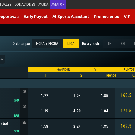
RTUALES
DONACIONES
AYUDA
AVIATOR
eportivas
Early Payout
AI Sports Assistant
Promociones
VIP
Ordenar por
HORA Y FECHA
LIGA
Hora y fecha:
1H
3H
OS
GANADOR
PUNTOS 
1
2
Menos
O
169.5
1.77
1.94
1.85
171.5
1.19
4.20
1.84
anbet
167.5
1.58
2.24
1.85