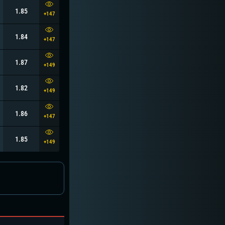
1.85
+147
1.84
+147
1.87
+149
1.82
+149
1.86
+147
1.85
+149