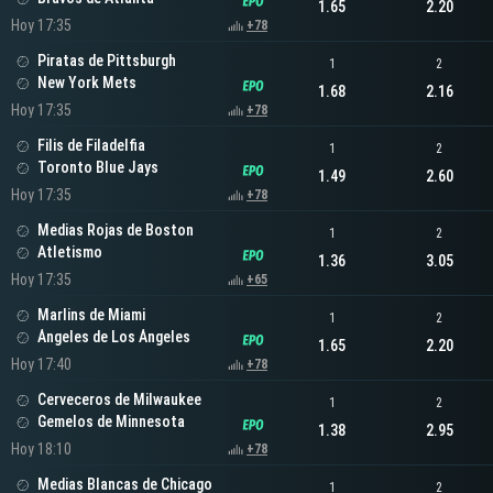
1.65
2.20
Hoy 17:35
+78
Piratas de Pittsburgh
1
2
New York Mets
1.68
2.16
Hoy 17:35
+78
Filis de Filadelfia
1
2
Toronto Blue Jays
1.49
2.60
Hoy 17:35
+78
Medias Rojas de Boston
1
2
Atletismo
1.36
3.05
Hoy 17:35
+65
Marlins de Miami
1
2
Ángeles de Los Ángeles
1.65
2.20
Hoy 17:40
+78
Cerveceros de Milwaukee
1
2
Gemelos de Minnesota
1.38
2.95
Hoy 18:10
+78
Medias Blancas de Chicago
1
2