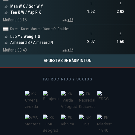
1
2
Man W C / Soh W Y
1.62
2.02
Tee K W / Yap R K
Mañana 03:15
+36
Korea - Korea Masters Women's Doubles
1
2
Luo Y / Wang T G
2.07
1.60
Aimsaard B / Aimsaard N
Mañana 03:40
+36
APUESTAS DE BÁDMINTON
PATROCINIOS Y SOCIOS