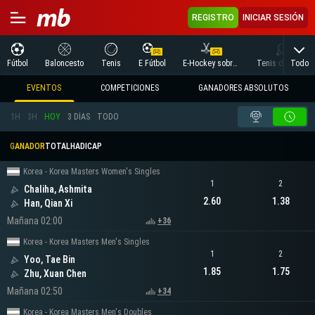
REGISTRO
INICIAR SESIÓN
Todo
Fútbol
Baloncesto
Tenis
E Fútbol
E-Hockey sobre hielo
Tenis de mesa
EVENTOS
COMPETICIONES
GANADORES ABSOLUTOS
1H
3H
HOY
3 DÍAS
TODO
GANADOR
TOTAL
HADICAP
Korea - Korea Masters Women's Singles
1
2
Chaliha, Ashmita
2.60
1.38
Han, Qian Xi
Mañana 02:00
+36
Korea - Korea Masters Men's Singles
1
2
Yoo, Tae Bin
1.85
1.75
Zhu, Xuan Chen
Mañana 02:50
+34
Korea - Korea Masters Men's Doubles