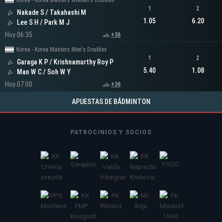
Korea - Korea Masters Women's Doubles
1
2
Nakade S / Takahashi M
1.05
6.20
Lee S H / Park M J
Hoy 06:35
+36
Korea - Korea Masters Men's Doubles
1
2
Garaga K P / Krishnamurthy Roy P
5.40
1.08
Man W C / Soh W Y
Hoy 07:00
+36
APUESTAS DE BÁDMINTON
PATROCINIOS Y SOCIOS