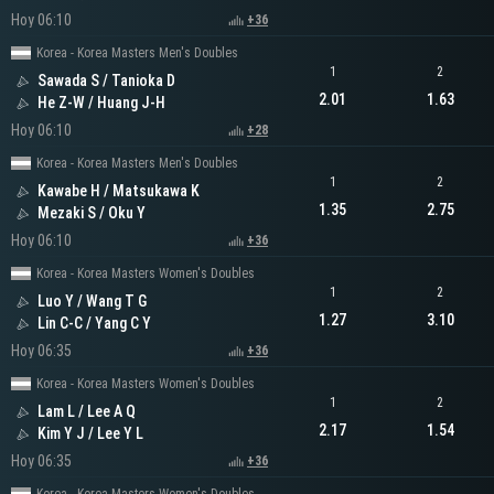
Hoy 06:10
+36
Korea - Korea Masters Men's Doubles
1
2
Sawada S / Tanioka D
2.01
1.63
He Z-W / Huang J-H
Hoy 06:10
+28
Korea - Korea Masters Men's Doubles
1
2
Kawabe H / Matsukawa K
1.35
2.75
Mezaki S / Oku Y
Hoy 06:10
+36
Korea - Korea Masters Women's Doubles
1
2
Luo Y / Wang T G
1.27
3.10
Lin C-C / Yang C Y
Hoy 06:35
+36
Korea - Korea Masters Women's Doubles
1
2
Lam L / Lee A Q
2.17
1.54
Kim Y J / Lee Y L
Hoy 06:35
+36