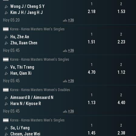
1
2
Wong J / Cheng S Y
2.18
1.53
Kim J H / Jang H J
Hoy 05:20
+36
Korea - Korea Masters Men's Singles
1
2
Hu, Zhe An
1.51
2.23
Zhu, Xuan Chen
Hoy 05:45
+36
Korea - Korea Masters Women's Singles
1
2
Vu, Thi Trang
4.70
1.12
Han, Qian Xi
Hoy 05:45
+36
Korea - Korea Masters Women's Doubles
1
2
Aimsaard B / Aimsaard N
1.13
4.40
Hara N / Kiyose R
Hoy 05:45
+36
Korea - Korea Masters Men's Singles
1
2
Su, Li Yang
1.45
2.38
Cheam, June Wei