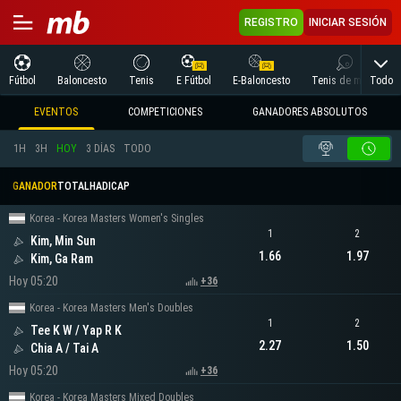
REGISTRO
INICIAR SESIÓN
Todo
Fútbol
Baloncesto
Tenis
E Fútbol
E-Baloncesto
Tenis de mesa
EVENTOS
COMPETICIONES
GANADORES ABSOLUTOS
1H
3H
HOY
3 DÍAS
TODO
GANADOR
TOTAL
HADICAP
Korea - Korea Masters Women's Singles
1
2
Kim, Min Sun
1.66
1.97
Kim, Ga Ram
Hoy 05:20
+36
Korea - Korea Masters Men's Doubles
1
2
Tee K W / Yap R K
2.27
1.50
Chia A / Tai A
Hoy 05:20
+36
Korea - Korea Masters Mixed Doubles