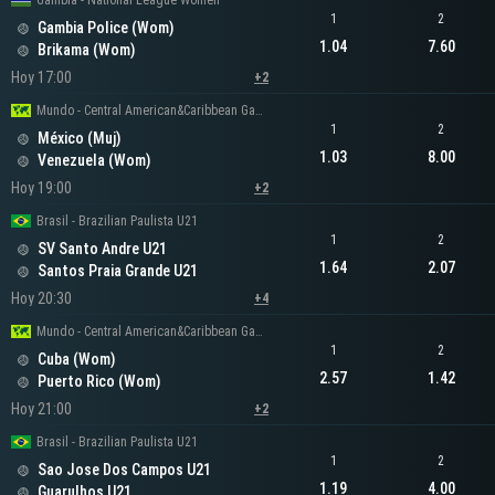
Gambia - National League Women
1
2
Gambia Police (Wom)
1.04
7.60
Brikama (Wom)
Hoy 17:00
+2
Mundo - Central American&Caribbean Games Women
1
2
México (Muj)
1.03
8.00
Venezuela (Wom)
Hoy 19:00
+2
Brasil - Brazilian Paulista U21
1
2
SV Santo Andre U21
1.64
2.07
Santos Praia Grande U21
Hoy 20:30
+4
Mundo - Central American&Caribbean Games Women
1
2
Cuba (Wom)
2.57
1.42
Puerto Rico (Wom)
Hoy 21:00
+2
Brasil - Brazilian Paulista U21
1
2
Sao Jose Dos Campos U21
1.19
4.00
Guarulhos U21