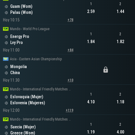
1
2
Guam (Wom)
2.59
1.44
Palau (Wom)
Hoy 10:15
+78
Mundo - World Pro League
1
2
Energy Pro
1.84
1.82
Lvy Pro
Hoy 11:00
+84
Asia - Eastern Asian Championship
Mongolia
China
Hoy 11:30
+10
Mundo - International Friendly Matches Women
1
2
Eslovaquia (Mujer)
4.10
1.18
Eslovenia (Mujeres)
Hoy 12:00
+119
Mundo - International Friendly Matches Women
1
2
Suecia (Mujer)
1.19
4.00
Greece (Wom)