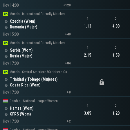
Hoy 14:00
+120
Mundo - International Friendly Matches Women
1
2
Czechia (Wom)
1.13
4.80
Rumania (Mujer)
Hoy 15:00
+40
Mundo - International Friendly Matches Women
1
2
Serbia (Wom)
2.15
1.59
Rusia (Mujer)
Hoy 17:00
+84
Mundo - Central American&Caribbean Games Women
Trinidad y Tobago (Mujeres)
Costa Rica (Wom)
Hoy 17:00
+8
Gambia - National League Women
1
2
Hamza (Wom)
3.85
1.20
GFRS (Wom)
Hoy 17:00
+2