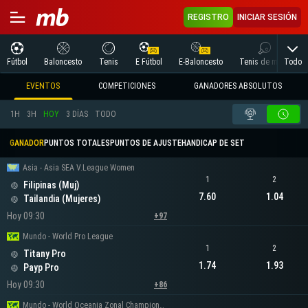
REGISTRO
INICIAR SESIÓN
Todo
Fútbol
Baloncesto
Tenis
E Fútbol
E-Baloncesto
Tenis de mesa
EVENTOS
COMPETICIONES
GANADORES ABSOLUTOS
1H
3H
HOY
3 DÍAS
TODO
GANADOR
PUNTOS TOTALES
PUNTOS DE AJUSTE
HANDICAP DE SET
Asia - Asia SEA V.League Women
1
2
Filipinas (Muj)
7.60
1.04
Tailandia (Mujeres)
Hoy 09:30
+97
Mundo - World Pro League
1
2
Titany Pro
1.74
1.93
Payp Pro
Hoy 09:30
+86
Mundo - World Oceania Zonal Championship Women