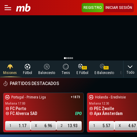
REGISTRO
INICIAR SESIÓN
Todo
Misiones
Fútbol
Baloncesto
Tenis
E Fútbol
E-Baloncesto
E-Hockey s
PARTIDOS DESTACADOS
Portugal - Primera Liga
Holanda - Eredivisie
+1873
Mañana 17:00
Mañana 12:30
FC Porto
PEC Zwolle
FC Alverca SAD
Ajax Ámsterdam
1.17
6.96
13.93
5.57
4.67
1
X
2
1
X