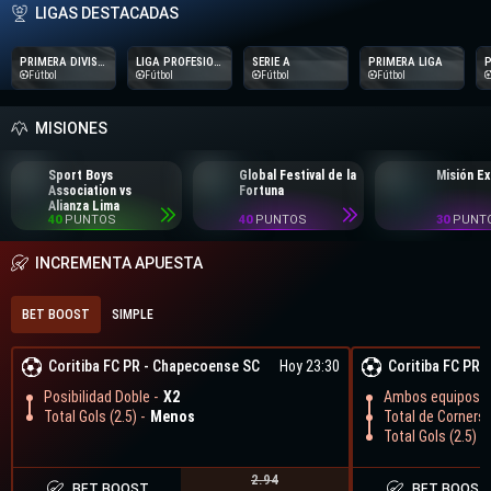
LIGAS DESTACADAS
PRIMERA DIVISIÓN
LIGA PROFESIONAL
SERIE A
PRIMERA LIGA
P
Fútbol
Fútbol
Fútbol
Fútbol
MISIONES
Sport Boys
Global Festival de la
Misión E
Association vs
Fortuna
Alianza Lima
40
PUNTOS
40
PUNTOS
30
PUNT
INCREMENTA APUESTA
BET BOOST
SIMPLE
Coritiba FC PR
-
Chapecoense SC
Hoy 23:30
Coritiba FC PR
Posibilidad Doble -
X2
Ambos equipos m
Total Gols (2.5) -
Menos
Total de Corners (
Total Gols (2.5) -
2.94
BET BOOST
BET BOOST