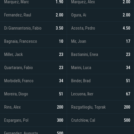
Marquez, Marc
1.90
Marquez, Alex
2.00
Fernandez, Raul
2.00
Ogura, Ai
2.00
Di Giannantonio, Fabio
3.50
Acosta, Pedro
4.50
Bagnaia, Francesco
10
Mir, Joan
17
Miller, Jack
23
Bastianini, Enea
23
Quartararo, Fabio
23
Marini, Luca
34
Morbidelli, Franco
34
Binder, Brad
51
Moreira, Diogo
51
Lecuona, Iker
67
Rins, Alex
200
Razgatlioglu, Toprak
200
Espargaro, Pol
300
Crutchlow, Cal
500
Fernandez, Augusto
500