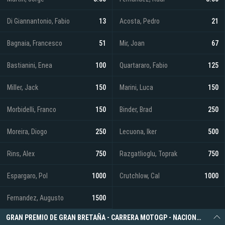
Di Giannantonio, Fabio
13
Acosta, Pedro
21
Bagnaia, Francesco
51
Mir, Joan
67
Bastianini, Enea
100
Quartararo, Fabio
125
Miller, Jack
150
Marini, Luca
150
Morbidelli, Franco
150
Binder, Brad
250
Moreira, Diogo
250
Lecuona, Iker
500
Rins, Alex
750
Razgatlioglu, Toprak
750
Espargaro, Pol
1000
Crutchlow, Cal
1000
Fernandez, Augusto
1500
GRAN PREMIO DE GRAN BRETAÑA - CARRERA MOTOGP - NACIONALIDAD GANADORA