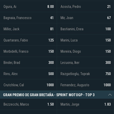
Ogura, Ai
8.00
Acosta, Pedro
21
Bagnaia, Francesco
41
Mir, Joan
67
Miller, Jack
81
Bastianini, Enea
100
Quartararo, Fabio
125
Marini, Luca
150
Morbidelli, Franco
150
Moreira, Diogo
150
Binder, Brad
300
Lecuona, Iker
300
Rins, Alex
500
Razgatlioglu, Toprak
750
Crutchlow, Cal
1000
Fernandez, Augusto
1000
GRAN PREMIO DE GRAN BRETAÑA - SPRINT MOTOGP - TOP 3
Bezzecchi, Marco
1.50
Martin, Jorge
1.83