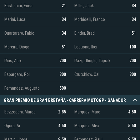
Bastianini, Enea
21
Miller, Jack
34
Marini, Luca
34
Morbidelli, Franco
34
Quartararo, Fabio
34
Binder, Brad
51
Moreira, Diogo
51
Lecuona, Iker
100
Rins, Alex
200
Razgatlioglu, Toprak
200
Espargaro, Pol
300
Crutchlow, Cal
300
Fernandez, Augusto
500
GRAN PREMIO DE GRAN BRETAÑA - CARRERA MOTOGP - GANADOR
Bezzecchi, Marco
2.85
Marquez, Marc
4.50
Ogura, Ai
4.50
Marquez, Alex
5.50
Martin, Jorge
8.50
Fernandez, Raul
8.50