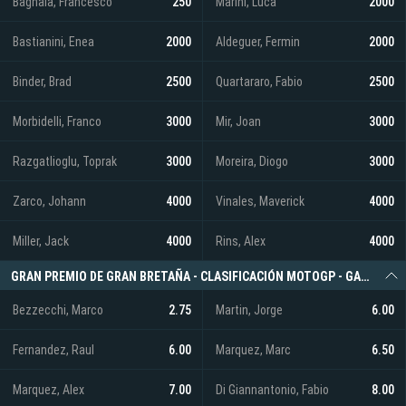
Bagnaia, Francesco
250
Marini, Luca
2000
Bastianini, Enea
2000
Aldeguer, Fermin
2000
Binder, Brad
2500
Quartararo, Fabio
2500
Morbidelli, Franco
3000
Mir, Joan
3000
Razgatlioglu, Toprak
3000
Moreira, Diogo
3000
Zarco, Johann
4000
Vinales, Maverick
4000
Miller, Jack
4000
Rins, Alex
4000
GRAN PREMIO DE GRAN BRETAÑA - CLASIFICACIÓN MOTOGP - GANADOR
Bezzecchi, Marco
2.75
Martin, Jorge
6.00
Fernandez, Raul
6.00
Marquez, Marc
6.50
Marquez, Alex
7.00
Di Giannantonio, Fabio
8.00