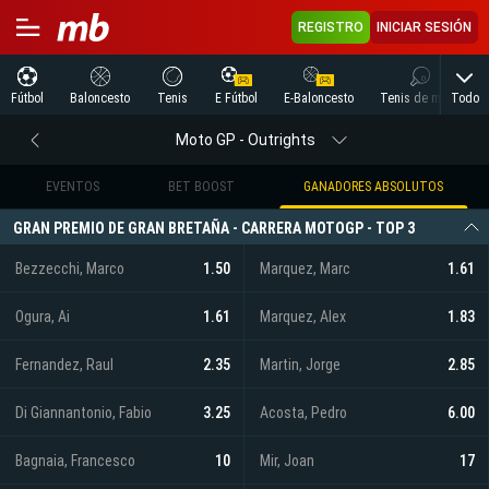
REGISTRO
INICIAR SESIÓN
Todo
Fútbol
Baloncesto
Tenis
E Fútbol
E-Baloncesto
Tenis de mesa
Moto GP - Outrights
EVENTOS
BET BOOST
GANADORES ABSOLUTOS
GRAN PREMIO DE GRAN BRETAÑA - CARRERA MOTOGP - TOP 3
Bezzecchi, Marco
1.50
Marquez, Marc
1.61
Ogura, Ai
1.61
Marquez, Alex
1.83
Fernandez, Raul
2.35
Martin, Jorge
2.85
Di Giannantonio, Fabio
3.25
Acosta, Pedro
6.00
Bagnaia, Francesco
10
Mir, Joan
17