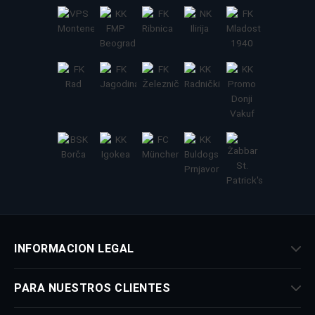
INFORMACION LEGAL
PARA NUESTROS CLIENTES