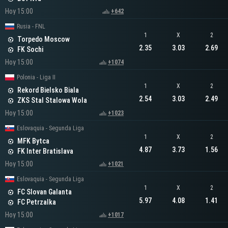
Hoy 15:00
+642
Rusia - FNL
1
X
2
Torpedo Moscow
2.35
3.03
2.69
FK Sochi
Hoy 15:00
+1074
Polonia - Liga II
1
X
2
Rekord Bielsko Biala
2.54
3.03
2.49
ZKS Stal Stalowa Wola
Hoy 15:00
+1023
Eslovaquia - Segunda Liga
1
X
2
MFK Bytca
4.87
3.73
1.56
FK Inter Bratislava
Hoy 15:00
+1021
Eslovaquia - Segunda Liga
1
X
2
FC Slovan Galanta
5.97
4.08
1.41
FC Petrzalka
Hoy 15:00
+1017