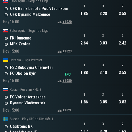
Eslovaquia - Segunda Liga
1
X
2
OFK Banik Lehota Pod Vtacnikom
1.85
3.28
3.58
OFK Dynamo Malzenice
Hoy 15:00
+1020
Eslovaquia - Segunda Liga
1
X
2
FK Humenne
2.64
3.03
2.42
MFK Zvolen
Hoy 15:00
+1023
Ucrania - Liga Premier
1
X
2
FSC Bukovyna Chernivtsi
1.88
3.18
3.53
FC Obolon Kyiv
Hoy 15:00
+1080
Rusia - Russian FNL 2
1
X
2
FC Volgar Astrakhan
1.86
3.05
3.83
Dynamo Vladivostok
Hoy 15:00
+1021
Suecia - Play Off de División 1
1
X
2
Utsiktens BK
4.17
3.78
1.63