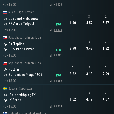
Hoy 15:00
+1023
Rusia - Liga Premier
1
X
2
Lokomotiv Moscow
1.40
4.57
5.77
FK Akron Tolyatti
Hoy 15:00
+1079
Rep. checa - primera Liga
1
X
2
FK Teplice
3.98
3.48
1.82
FC Viktoria Plzen
Hoy 15:00
+1081
Rep. checa - primera Liga
1
X
2
FC Zlin
2.32
3.13
2.99
Bohemians Praga 1905
Hoy 15:00
+1082
Suecia - Superettan
1
X
2
IFK Norrköping FK
1.52
4.17
4.37
IK Brage
Hoy 15:00
+1074