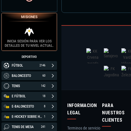
MISIONES
INICIA SESIÓN PARA VER LOS
DETALLES DE TU NIVEL ACTUAL.
DEPORTIVO
FÚTBOL
2146
BALONCESTO
60
TENIS
142
E FÚTBOL
18
INFORMACION
PARA
E-BALONCESTO
8
LEGAL
NUESTROS
E-HOCKEY SOBRE HIELO
1
CLIENTES
TENIS DE MESA
241
Terminos de servicio