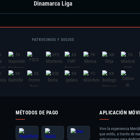
Dinamarca Liga
PATROCINIOS Y SOCIOS
MÉTODOS DE PAGO
APLICACIÓN MÓVI
Vive la experiencia Meri
que estés, a través de nue
aplicaciones para Android