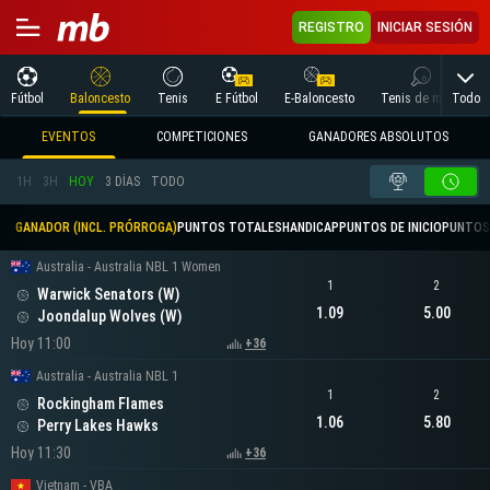
REGISTRO
INICIAR SESIÓN
Todo
Fútbol
Baloncesto
Tenis
E Fútbol
E-Baloncesto
Tenis de mesa
EVENTOS
COMPETICIONES
GANADORES ABSOLUTOS
1H
3H
HOY
3 DÍAS
TODO
GANADOR (INCL. PRÓRROGA)
PUNTOS TOTALES
HANDICAP
PUNTOS DE INICIO
PUNTOS
Australia - Australia NBL 1 Women
1
2
Warwick Senators (W)
1.09
5.00
Joondalup Wolves (W)
Hoy 11:00
+36
Australia - Australia NBL 1
1
2
Rockingham Flames
1.06
5.80
Perry Lakes Hawks
Hoy 11:30
+36
Vietnam - VBA