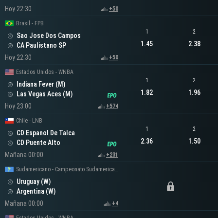
Hoy 22:30
+50
Brasil - FPB
1
2
Sao Jose Dos Campos
1.45
2.38
CA Paulistano SP
Hoy 22:30
+50
Estados Unidos - WNBA
1
2
Indiana Fever (M)
1.82
1.96
Las Vegas Aces (M)
Hoy 23:00
+574
Chile - LNB
1
2
CD Espanol De Talca
2.36
1.50
CD Puente Alto
Mañana 00:00
+231
Sudamericano - Campeonato Sudamericano Femenino
Uruguay (W)
Argentina (W)
Mañana 00:00
+4