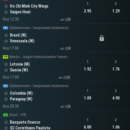
1
2
Ho Chi Minh City Wings
2.95
1.29
Saigon Heat
Hoy 12:30
+36
Sudamericano - Campeonato Sudamericano Femenino
Brasil (W)
Venezuela (W)
Hoy 17:00
+34
Mundo - Juegos Internacionales Femeninos
1
2
Letonia (M)
1.92
1.76
Suecia (W)
Hoy 17:00
+101
Sudamericano - Campeonato Sudamericano Femenino
1
2
Colombia (W)
1.09
4.90
Paraguay (W)
Hoy 20:30
+36
Brasil - FPB
1
2
Basquete Osasco
6.00
1.06
SC Corinthians Paulista