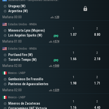
Sudamericano - Campeonato Sudamericano Femenino
Uruguay (W)
Argentina (W)
Mañana 00:00
+20
Estados Unidos - WNBA
1
2
Minnesota Lynx (Mujeres)
1.07
8.80
Los Angeles Sparks (W)
Mañana 01:00
+574
Estados Unidos - WNBA
1
2
Portland Fire (W)
1.66
2.18
Toronto Tempo (M)
Mañana 02:00
+500
Mexico - LNBP
1
2
Gambusinos De Fresnillo
1.98
1.71
Panteras de Aguascalientes
Mañana 02:00
+229
Mexico - LNBP
1
2
Mineros de Zacatecas
1.16
4.40
Correcaminos UAT Victoria