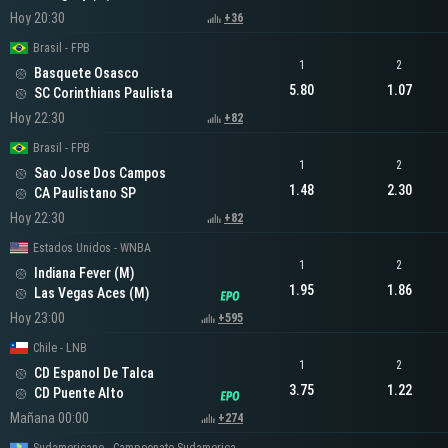
Hoy 20:30
+36
Brasil - FPB
1
2
Basquete Osasco
5.80
1.07
SC Corinthians Paulista
Hoy 22:30
+82
Brasil - FPB
1
2
Sao Jose Dos Campos
1.48
2.30
CA Paulistano SP
Hoy 22:30
+82
Estados Unidos - WNBA
1
2
Indiana Fever (M)
1.95
1.86
Las Vegas Aces (M)
Hoy 23:00
+595
Chile - LNB
1
2
CD Espanol De Talca
3.75
1.22
CD Puente Alto
Mañana 00:00
+274