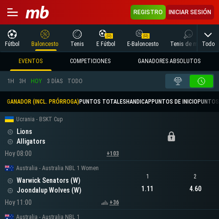
REGISTRO
INICIAR SESIÓN
Todo
Fútbol
Baloncesto
Tenis
E Fútbol
E-Baloncesto
Tenis de mesa
EVENTOS
COMPETICIONES
GANADORES ABSOLUTOS
1H
3H
HOY
3 DÍAS
TODO
GANADOR (INCL. PRÓRROGA)
PUNTOS TOTALES
HANDICAP
PUNTOS DE INICIO
PUNTOS
Ucrania - BSKT Cup
Lions
Alligators
Hoy 08:00
+103
Australia - Australia NBL 1 Women
1
2
Warwick Senators (W)
1.11
4.60
Joondalup Wolves (W)
Hoy 11:00
+36
Australia - Australia NBL 1