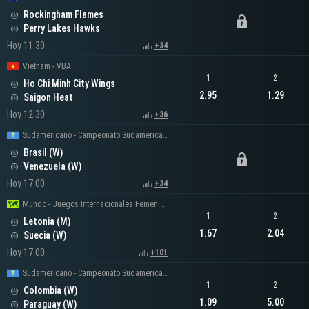
Rockingham Flames
Perry Lakes Hawks
Hoy 11:30
+34
Vietnam - VBA
1
2
Ho Chi Minh City Wings
2.95
1.29
Saigon Heat
Hoy 12:30
+36
Sudamericano - Campeonato Sudamericano Femenino
Brasil (W)
Venezuela (W)
Hoy 17:00
+34
Mundo - Juegos Internacionales Femeninos
1
2
Letonia (M)
1.67
2.04
Suecia (W)
Hoy 17:00
+101
Sudamericano - Campeonato Sudamericano Femenino
1
2
Colombia (W)
1.09
5.00
Paraguay (W)