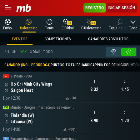
REGISTRO
INICIAR SESIÓN
Todo
Fútbol
Baloncesto
Tenis
E Fútbol
E-Baloncesto
Tenis de mesa
EVENTOS
COMPETICIONES
GANADORES ABSOLUTOS
1H
3H
HOY
3 DÍAS
TODO
GANADOR (INCL. PRÓRROGA)
PUNTOS TOTALES
HANDICAP
PUNTOS DE INICIO
PUNTOS
Vietnam - VBA
1
2
Ho Chi Minh City Wings
2.32
1.45
Saigon Heat
Hoy 12:30
+36
Mundo - Juegos Internacionales Femeninos
1
2
Finlandia (W)
3.90
1.20
Lituania (W)
Hoy 14:30
+101
Sudamericano - Campeonato Sudamericano Femenino