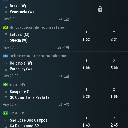
Brasil (W)
Venezuela (W)
Hoy 17:00
+34
Mundo - Juegos Internacionales Femeninos
1
2
Letonia (M)
1.52
2.31
Suecia (W)
Hoy 17:00
+101
Sudamericano - Campeonato Sudamericano Femenino
1
2
Colombia (W)
1.08
5.00
Paraguay (W)
Hoy 20:30
+36
Brasil - FPB
1
2
Basquete Osasco
6.20
1.05
SC Corinthians Paulista
Hoy 22:30
+82
Brasil - FPB
1
2
Sao Jose Dos Campos
1.43
2.45
CA Paulistano SP