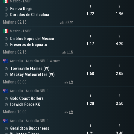
Mexico - LNBP
1
2
Fuerza Regia
1.72
1.96
Dorados de Chihuahua
Mañana 02:15
+272
Mexico - LNBP
1
2
Diablos Rojos del Mexico
1.17
4.20
Freseros de Irapuato
Mañana 02:15
+15
Australia - Australia NBL 1 Women
1
2
Townsville Flames (W)
1.58
2.05
Mackay Meteorettes (W)
Mañana 08:00
+9
Australia - Australia NBL 1
1
2
Gold Coast Rollers
1.20
3.50
Ipswich Force KK
Mañana 10:00
+9
Australia - Australia NBL 1
1
2
Geraldton Buccaneers
1.21
3.40