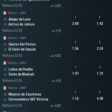
Mañana 02:00
+272
Mexico - LNBP
1
2
Abejas de Leon
2.60
1.42
Astros de Jalisco
Mañana 02:00
+15
Mexico - LNBP
1
2
Santos Del Potosi
1.56
2.24
El Calor de Cancun
Mañana 02:00
+272
Mexico - LNBP
1
2
Lobos de Puebla
1.97
1.72
Soles de Mexicali
Mañana 02:00
+15
Mexico - LNBP
1
2
Mineros de Zacatecas
1.16
4.40
Correcaminos UAT Victoria
Mañana 02:05
+272