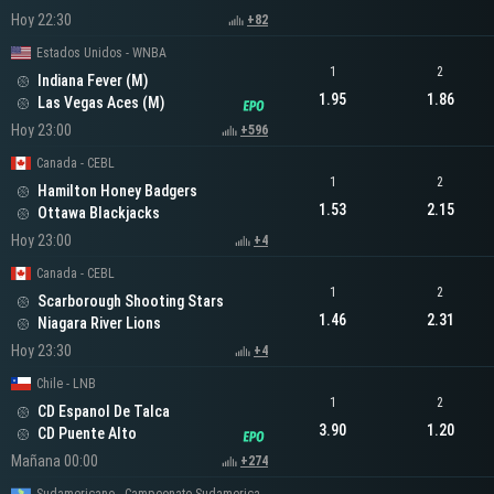
Hoy 22:30
+82
Estados Unidos - WNBA
1
2
Indiana Fever (M)
1.95
1.86
Las Vegas Aces (M)
Hoy 23:00
+596
Canada - CEBL
1
2
Hamilton Honey Badgers
1.53
2.15
Ottawa Blackjacks
Hoy 23:00
+4
Canada - CEBL
1
2
Scarborough Shooting Stars
1.46
2.31
Niagara River Lions
Hoy 23:30
+4
Chile - LNB
1
2
CD Espanol De Talca
3.90
1.20
CD Puente Alto
Mañana 00:00
+274