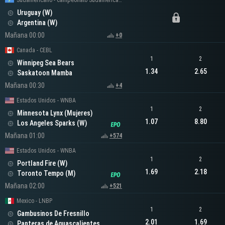
Sudamericano - Campeonato Sudamericano Femenino
Uruguay (W)
Argentina (W)
Mañana 00:00
+0
Canada - CEBL
1
2
Winnipeg Sea Bears
1.34
2.65
Saskatoon Mamba
Mañana 00:30
+4
Estados Unidos - WNBA
1
2
Minnesota Lynx (Mujeres)
1.07
8.80
Los Angeles Sparks (W)
Mañana 01:00
+574
Estados Unidos - WNBA
1
2
Portland Fire (W)
1.69
2.18
Toronto Tempo (M)
Mañana 02:00
+521
Mexico - LNBP
1
2
Gambusinos De Fresnillo
2.01
1.69
Panteras de Aguascalientes